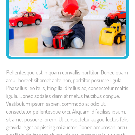
Pellentesque est in quam convallis porttitor. Donec quam
arcu, laoreet sit amet ante non, porttitor posuere ligula.
Phasellus leo felis, fringilla id tellus ac, consectetur mattis
ligula. Donec sodales diam at metus faucibus congue.
Vestibulum ipsum sapien, commodo at odio ut,
consectetur pellentesque orci. Aliquam id facilisis ipsum,
sit amet posuere lorem. Ut consectetur augue luctus felis
gravida, eget adipiscing mi auctor. Donec accumsan, arcu
a sollicitudin imperdiet, mauris orci cursus velit, sit amet